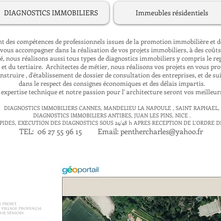
DIAGNOSTICS IMMOBILIERS
Immeubles résidentiels
 des compétences de professionnels issues de la promotion immobilière et de
 vous accompagner dans la réalisation de vos projets immobiliers, à des coût
té, nous réalisons aussi tous types de diagnostics immobiliers y compris le 
 et du tertiaire.
Architectes de métier, nous réalisons vos projets en vous pro
nstruire , d'établissement de dossier de consultation des entreprises, et de su
dans le respect des consignes économiques et des délais impartis.
expertise technique et notre passion pour l' architecture seront vos meilleurs
DIAGNOSTICS IMMOBILIERS CANNES, MANDELIEU LA NAPOULE , SAINT RAPHAEL,
DIAGNOSTICS IMMOBILIERS ANTIBES, JUAN LES PINS, NICE .
PIDES, EXECUTION DES DIAGNOSTICS SOUS 24/48 h APRES RECEPTION DE L'ORDRE D
TEL: 06 27 55 96 15 Email:
penthercharles@yahoo.fr